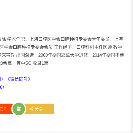
拔除 学术任职：上海口腔医学会口腔种植专委会青年委员，上海
医学会口腔种植专委会会员 工作经历：口腔科副主任医师 教学
带教 出国深造：2009年德国耶拿大学进修，2014年德国不莱
0余篇，其中SCI收录1篇
时）《微信同号》
00）
赞
2
分享
赏